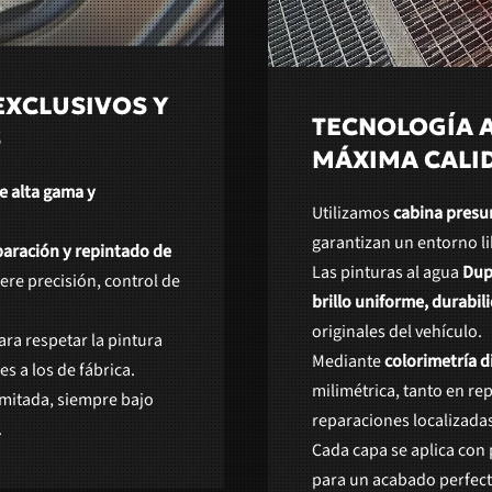
EXCLUSIVOS Y
TECNOLOGÍA A
S
MÁXIMA CALI
e alta gama y
Utilizamos
cabina presu
garantizan un entorno l
paración y repintado de
Las pinturas al agua
Dup
ere precisión, control de
brillo uniforme, durabil
originales del vehículo.
ra respetar la pintura
Mediante
colorimetría di
s a los de fábrica.
milimétrica, tanto en 
mitada, siempre bajo
reparaciones localizada
.
Cada capa se aplica con 
para un acabado perfecto